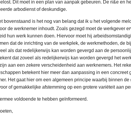
elost. Dit moet in een plan van aanpak gebeuren. De ri&e en h
ceerde arbodienst of deskundige.
et bovenstaand is het nog van belang dat ik u het volgende mel
 voor de werknemer inhoudt. Zoals gezegd moet de werkgever er
id hun werk kunnen doen. Hiervoor moet hij arbeidsomstandighe
nemen dat de inrichting van de werkplek, de werkmethoden, de b
eel als dat redelijkerwijs kan worden gevergd aan de persoo
ekent dat zoveel als redelijkerwijs kan worden gevergd het wer
zijn aan een zekere verscheidenheid aan werknemers. Het rek
nschappen betekent hier meer dan aanpassing in een concreet 
r. Het gaat hier om een algemeen principe waarbij binnen de 
voor of gemakkelijke afstemming op een grotere variëteit aan p
 hiermee voldoende te hebben geïnformeerd.
roeten,