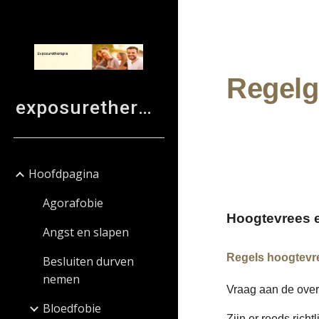
Sk
Regelg
exposuretherapie
Hoofdpagina
Agorafobie
H
oogtevrees 
Angst en slapen
Regels hoogtevr
Besluiten durven
nemen
Vraag aan de over
Bloedfobie
Zijn er reeds rich