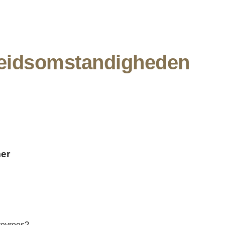
ion
beidsomstandigheden
mer
gtevrees?