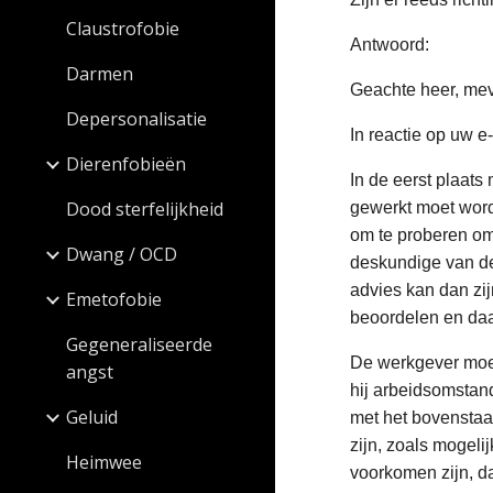
Claustrofobie
Antwoord:
Darmen
Geachte heer, me
Depersonalisatie
In reactie op uw e
Dierenfobieën
In de eerst plaat
Dood sterfelijkheid
gewerkt moet word
om te proberen om 
Dwang / OCD
deskundige van de 
advies kan dan zi
Emetofobie
beoordelen en daa
Gegeneraliseerde
De werkgever moet
angst
hij arbeidsomstan
Geluid
met het bovenstaan
zijn, zoals mogelij
Heimwee
voorkomen zijn, da