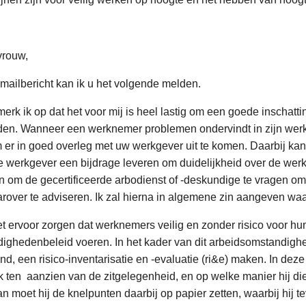
vrouw,
-mailbericht kan ik u het volgende melden.
s merk ik op dat het voor mij is heel lastig om een goede insch
en. Wanneer een werknemer problemen ondervindt in zijn werk
er in goed overleg met uw werkgever uit te komen. Daarbij kan 
werkgever een bijdrage leveren om duidelijkheid over de werksit
jn om de gecertificeerde arbodienst of -deskundige te vragen o
rover te adviseren. Ik zal hierna in algemene zin aangeven waa
 ervoor zorgen dat werknemers veilig en zonder risico voor h
dighedenbeleid voeren. In het kader van dit arbeidsomstandig
d, een risico-inventarisatie en -evaluatie (ri&e) maken. In deze 
k ten aanzien van de zitgelegenheid, en op welke manier hij die r
n moet hij de knelpunten daarbij op papier zetten, waarbij hij 