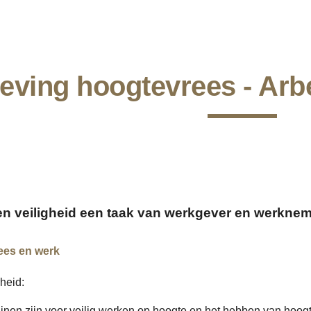
ip to main content
Skip to navigat
eving hoogtevrees - Ar
en veiligheid een taak van werkgever en werkne
ees en werk
heid:
tlijnen zijn voor veilig werken op hoogte en het hebben van hoo