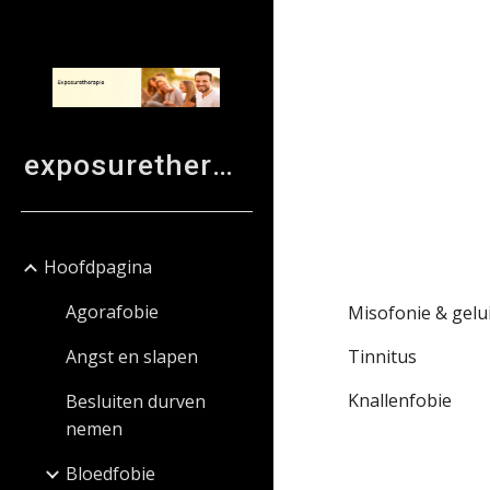
Sk
exposuretherapie
Hoofdpagina
Agorafobie
Misofonie & gelui
Angst en slapen
Tinnitus
Knallenfobie
Besluiten durven
nemen
Bloedfobie